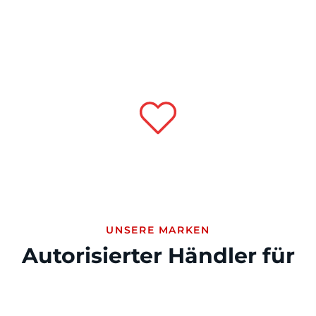
Leasingangebote — wir finden die passende Lösung für Ihr
Budget.
Langjährige Erfahrung
Seit 1984 in Familienhand — über 40 Jahre Erfahrung und
Leidenschaft für Automobile, jetzt in zweiter Generation.
UNSERE MARKEN
Autorisierter Händler für