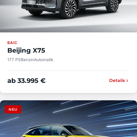
BAIC
Beijing X75
177 PS
Benzin
Automatik
ab 33.995 €
Details
NEU