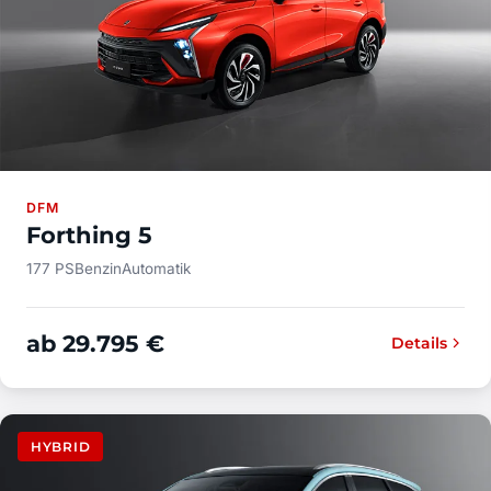
DFM
Forthing 5
177 PS
Benzin
Automatik
ab 29.795 €
Details
HYBRID