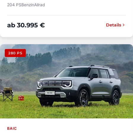
204 PS
Benzin
Allrad
ab 30.995 €
Details
280 PS
BAIC