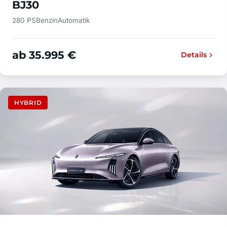
BJ30
280 PS
Benzin
Automatik
ab 35.995 €
Details
HYBRID