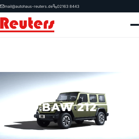
mail@autohaus-reuters.de
02163 8443
BAW 212